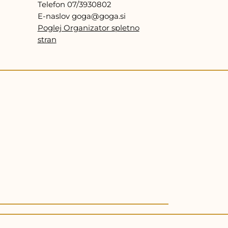
Telefon
07/3930802
E-naslov
goga@goga.si
Poglej Organizator spletno
stran