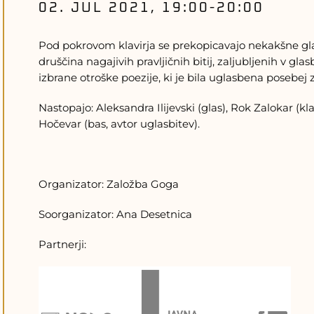
02. JUL 2021, 19:00
-
20:00
Pod pokrovom klavirja se prekopicavajo nekakšne gla
druščina nagajivih pravljičnih bitij, zaljubljenih v glas
izbrane otroške poezije, ki je bila uglasbena posebej 
Nastopajo: Aleksandra Ilijevski (glas), Rok Zalokar (kl
Hočevar (bas, avtor uglasbitev).
Organizator: Založba Goga
Soorganizator: Ana Desetnica
Partnerji: